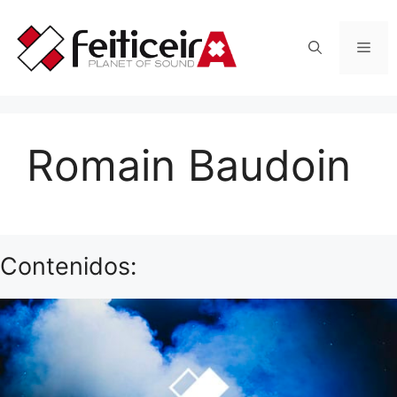
Saltar
al
Men
contenido
Romain Baudoin
Contenidos: