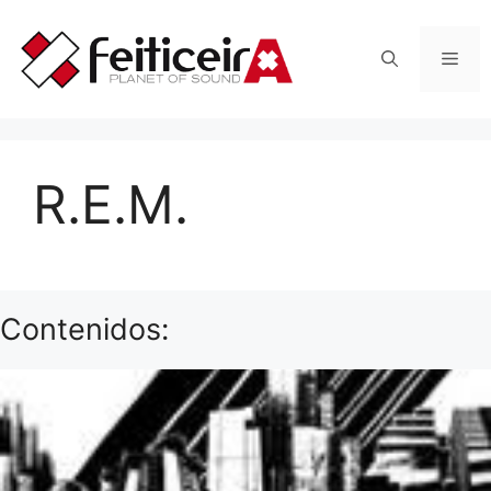
Saltar
al
Men
contenido
R.E.M.
Contenidos: