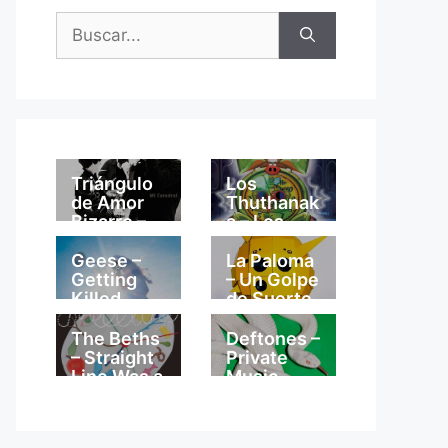
Buscar:
Triángulo
Los
de Amor
Thuthanak
Bizarro –
a – Los
Mi
Thuthanak
Catedral
a
Geese –
La Paloma
Getting
– Un Golpe
Killed
de Suerte
The Beths
Deftones –
– Straight
Private
Line Was a
Music
Lie