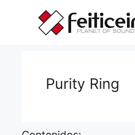
Saltar
al
contenido
Purity Ring
Contenidos: