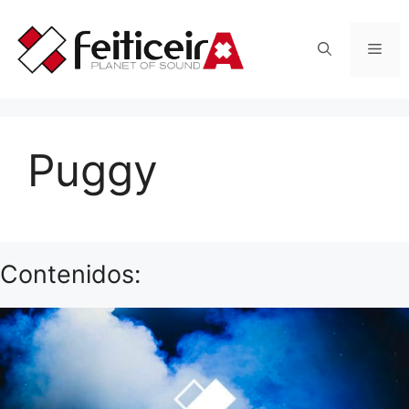
Saltar
al
Men
contenido
Puggy
Contenidos: