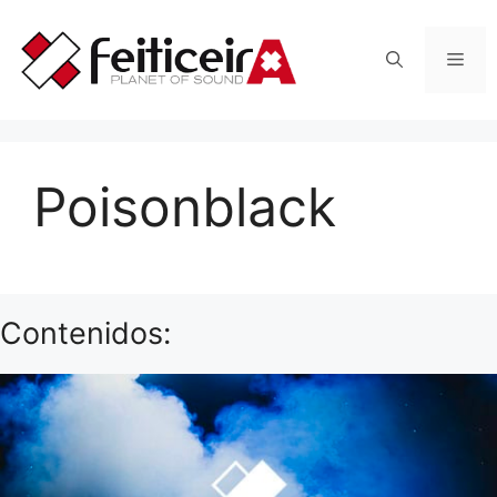
Saltar
al
Men
contenido
Poisonblack
Contenidos: