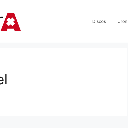
Discos
Crón
el