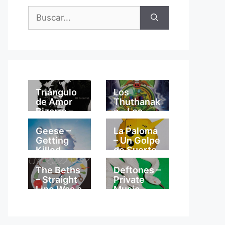
Buscar:
Triángulo
Los
de Amor
Thuthanak
Bizarro –
a – Los
Mi
Thuthanak
Catedral
a
Geese –
La Paloma
Getting
– Un Golpe
Killed
de Suerte
The Beths
Deftones –
– Straight
Private
Line Was a
Music
Lie