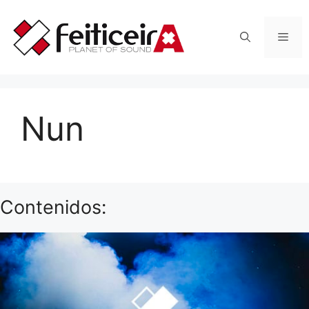
Saltar
al
Men
contenido
Nun
Contenidos: