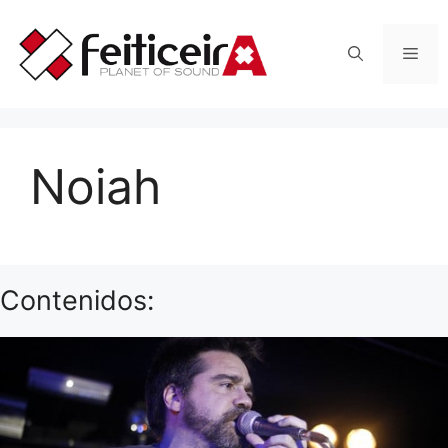
Saltar
al
Men
contenido
Noiah
Contenidos: