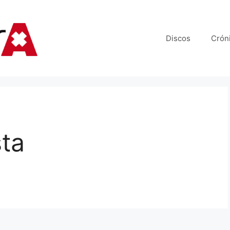
Discos
Crón
sta