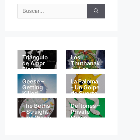
Buscar:
Triángulo
Los
de Amor
Thuthanak
Bizarro –
a – Los
Mi
Thuthanak
Catedral
a
Geese –
La Paloma
Getting
– Un Golpe
Killed
de Suerte
The Beths
Deftones –
– Straight
Private
Line Was a
Music
Lie