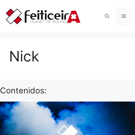
Saltar
al
Men
contenido
Nick
Contenidos: