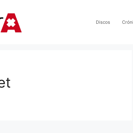
Discos
Crón
et