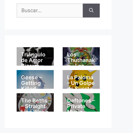
Buscar:
Triángulo
Los
de Amor
Thuthanak
Bizarro –
a – Los
Mi
Thuthanak
Catedral
a
Geese –
La Paloma
Getting
– Un Golpe
Killed
de Suerte
The Beths
Deftones –
– Straight
Private
Line Was a
Music
Lie