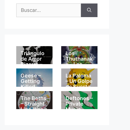
Buscar:
Triángulo
Los
de Amor
Thuthanak
Bizarro –
a – Los
Mi
Thuthanak
Catedral
a
Geese –
La Paloma
Getting
– Un Golpe
Killed
de Suerte
The Beths
Deftones –
– Straight
Private
Line Was a
Music
Lie