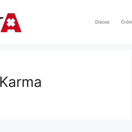
Discos
Crón
 Karma