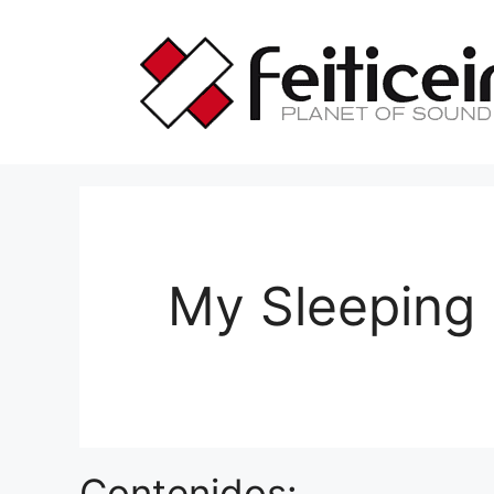
Saltar
al
contenido
My Sleeping
Contenidos: