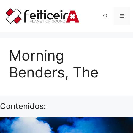
Saltar
al
Men
contenido
Morning
Benders, The
Contenidos: