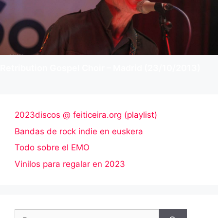
Retribution Gospel Choir – Madrid (23/10/2013)
2023discos @ feiticeira.org (playlist)
Bandas de rock indie en euskera
Todo sobre el EMO
Vinilos para regalar en 2023
Buscar: