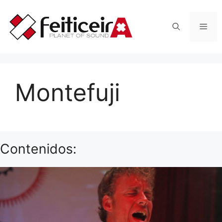
Saltar
al
Men
contenido
Montefuji
Contenidos: