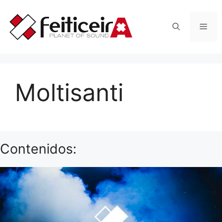
Saltar
al
Men
contenido
Moltisanti
Contenidos: