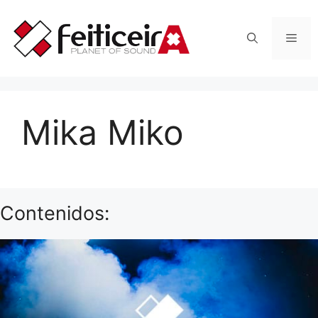
Saltar
al
Men
contenido
Mika Miko
Contenidos: