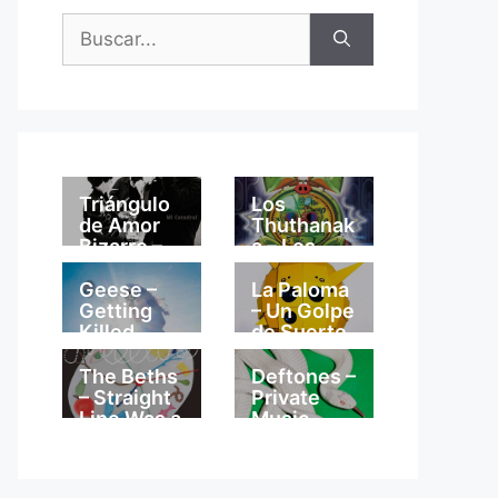
Buscar:
Triángulo
Los
de Amor
Thuthanak
Bizarro –
a – Los
Mi
Thuthanak
Catedral
a
Geese –
La Paloma
Getting
– Un Golpe
Killed
de Suerte
The Beths
Deftones –
– Straight
Private
Line Was a
Music
Lie