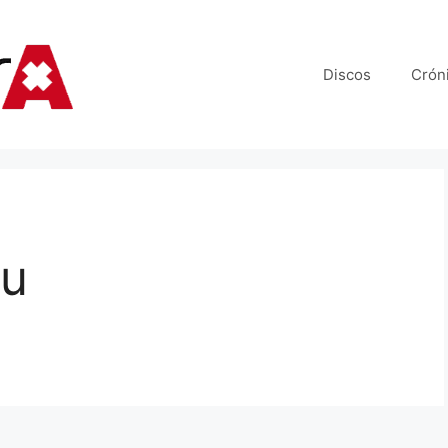
Discos
Crón
ou