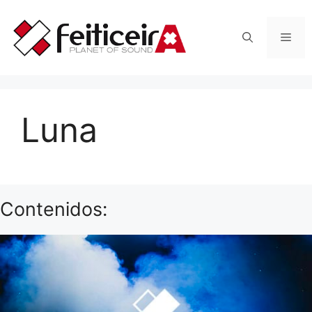
Saltar
al
Men
contenido
Luna
Contenidos: