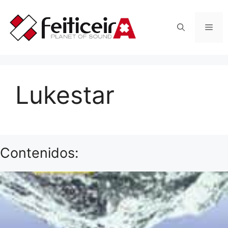
Saltar
al
Men
contenido
Lukestar
Contenidos: