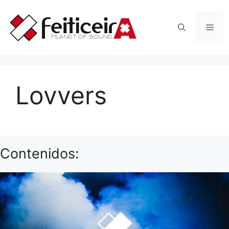
Saltar
al
Men
contenido
Lovvers
Contenidos: