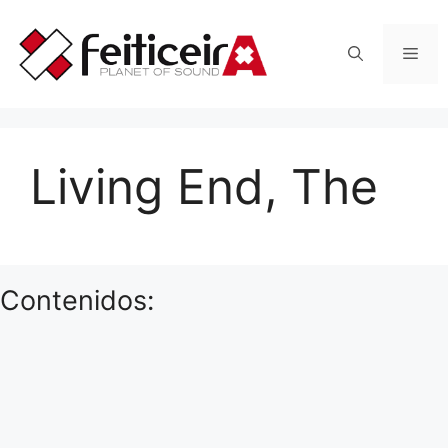
Saltar
al
Men
contenido
Living End, The
Contenidos: