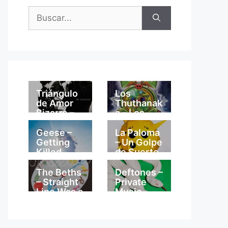
Buscar:
Triángulo
Los
de Amor
Thuthanak
Bizarro –
a – Los
Mi
Thuthanak
Catedral
a
Geese –
La Paloma
Getting
– Un Golpe
Killed
de Suerte
The Beths
Deftones –
– Straight
Private
Line Was a
Music
Lie