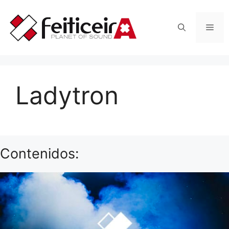
Saltar
al
Men
contenido
Ladytron
Contenidos: