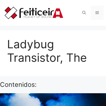
Saltar
al
Men
contenido
Ladybug
Transistor, The
Contenidos: