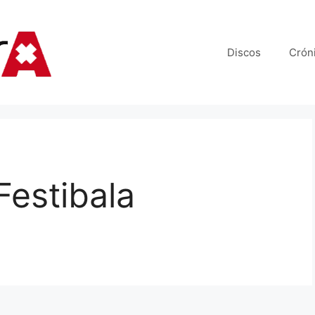
Discos
Crón
Festibala