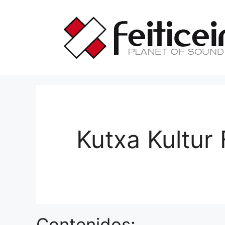
Saltar
al
contenido
Kutxa Kultur 
Contenidos: