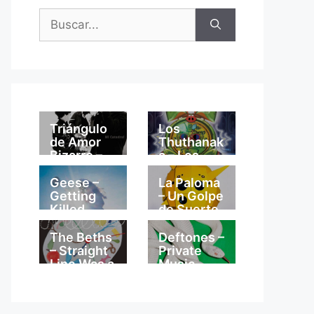
Buscar:
Triángulo
Los
de Amor
Thuthanak
Bizarro –
a – Los
Mi
Thuthanak
Catedral
a
Geese –
La Paloma
Getting
– Un Golpe
Killed
de Suerte
The Beths
Deftones –
– Straight
Private
Line Was a
Music
Lie