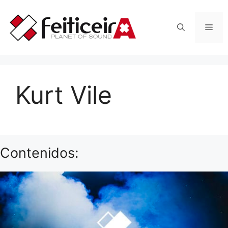
Saltar
al
Men
contenido
Kurt Vile
Contenidos: