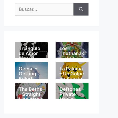
Buscar:
Triángulo
Los
de Amor
Thuthanak
Bizarro –
a – Los
Mi
Thuthanak
Catedral
a
Geese –
La Paloma
Getting
– Un Golpe
Killed
de Suerte
The Beths
Deftones –
– Straight
Private
Line Was a
Music
Lie