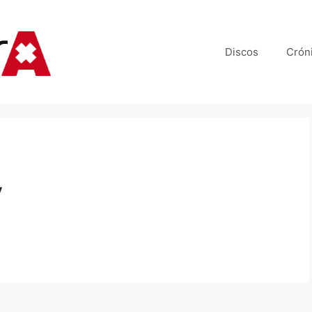
Discos
Crón
y