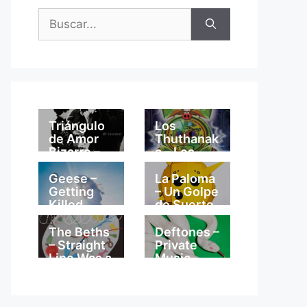
Buscar:
Triángulo
Los
de Amor
Thuthanak
Bizarro –
a – Los
Mi
Thuthanak
Catedral
a
Geese –
La Paloma
Getting
– Un Golpe
Killed
de Suerte
The Beths
Deftones –
– Straight
Private
Line Was a
Music
Lie