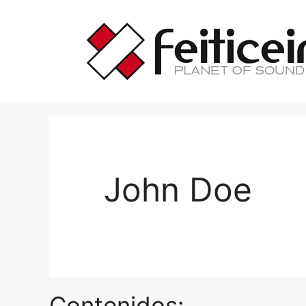
Saltar
al
contenido
John Doe
Contenidos: