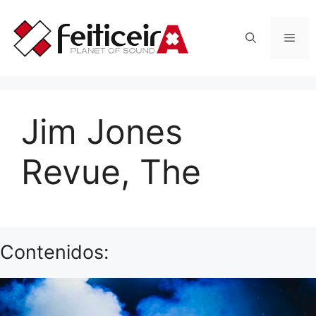
Saltar
al
Men
contenido
Jim Jones
Revue, The
Contenidos: