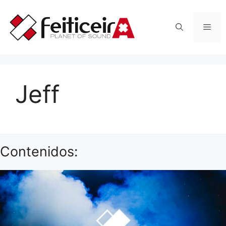
Saltar
al
Men
contenido
Jeff
Contenidos: