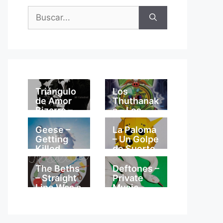
Buscar:
Triángulo
Los
de Amor
Thuthanak
Bizarro –
a – Los
Mi
Thuthanak
Catedral
a
Geese –
La Paloma
Getting
– Un Golpe
Killed
de Suerte
The Beths
Deftones –
– Straight
Private
Line Was a
Music
Lie