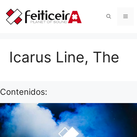
Saltar
al
Men
contenido
Icarus Line, The
Contenidos: