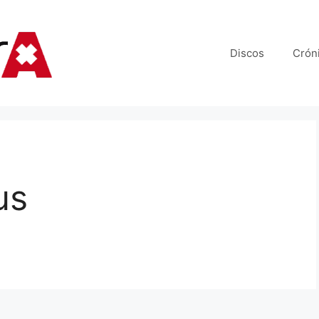
Discos
Crón
us