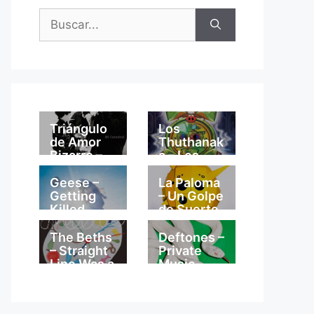
Buscar:
Triángulo
Los
de Amor
Thuthanak
Bizarro –
a – Los
Mi
Thuthanak
Catedral
a
Geese –
La Paloma
Getting
– Un Golpe
Killed
de Suerte
The Beths
Deftones –
– Straight
Private
Line Was a
Music
Lie