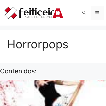
Saltar
al
Men
contenido
Horrorpops
Contenidos: