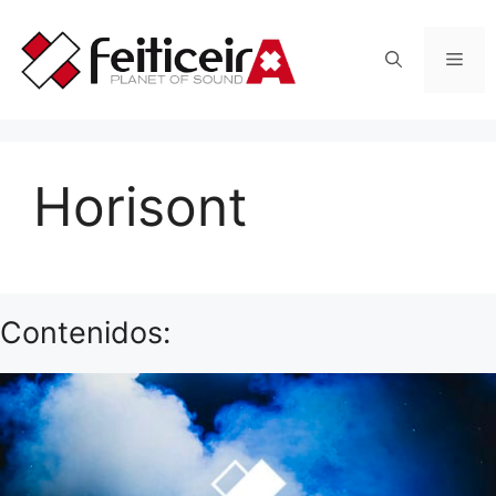
Saltar
al
Men
contenido
Horisont
Contenidos: