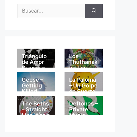
Buscar:
Triángulo
Los
de Amor
Thuthanak
Bizarro –
a – Los
Mi
Thuthanak
Catedral
a
Geese –
La Paloma
Getting
– Un Golpe
Killed
de Suerte
The Beths
Deftones –
– Straight
Private
Line Was a
Music
Lie