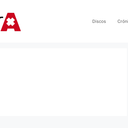
Discos
Crón