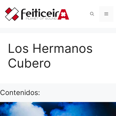
Saltar
al
Men
contenido
Los Hermanos
Cubero
Contenidos: