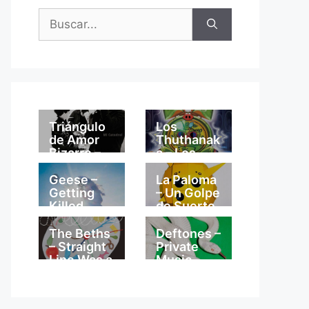
Buscar:
Triángulo
Los
de Amor
Thuthanak
Bizarro –
a – Los
Mi
Thuthanak
Catedral
a
Geese –
La Paloma
Getting
– Un Golpe
Killed
de Suerte
The Beths
Deftones –
– Straight
Private
Line Was a
Music
Lie