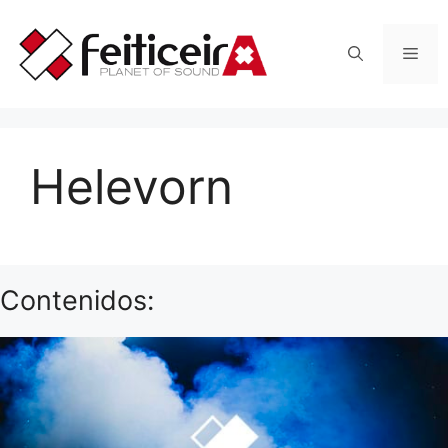
Saltar
al
Men
contenido
Helevorn
Contenidos: