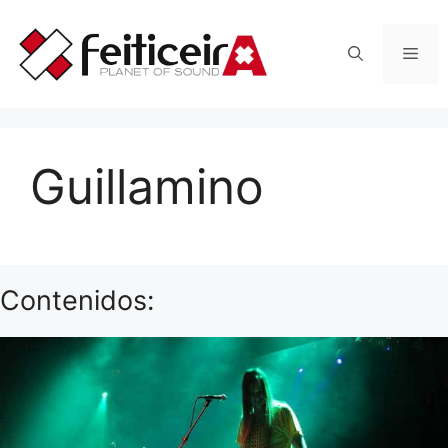
Saltar
al
Men
contenido
Guillamino
Contenidos: