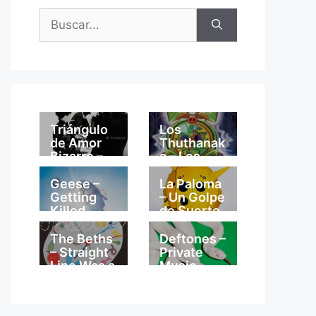
Buscar:
Triángulo
Los
de Amor
Thuthanak
Bizarro –
a – Los
Mi
Thuthanak
Catedral
a
Geese –
La Paloma
Getting
– Un Golpe
Killed
de Suerte
The Beths
Deftones –
– Straight
Private
Line Was a
Music
Lie