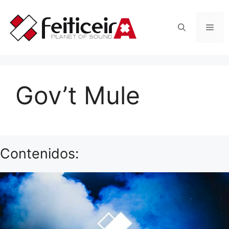
Saltar
al
Men
contenido
Gov’t Mule
Contenidos: