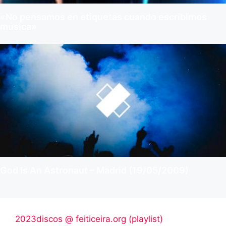
«No pensamos en etiquetas cuando escribimos
música»
God Is An Astronaut – Madrid (19/05/2009)
2023discos @ feiticeira.org (playlist)