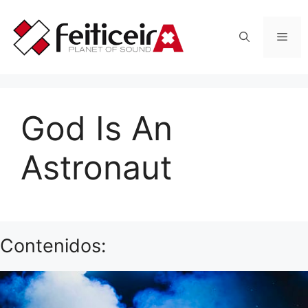
Saltar
al
Men
contenido
God Is An
Astronaut
Contenidos: