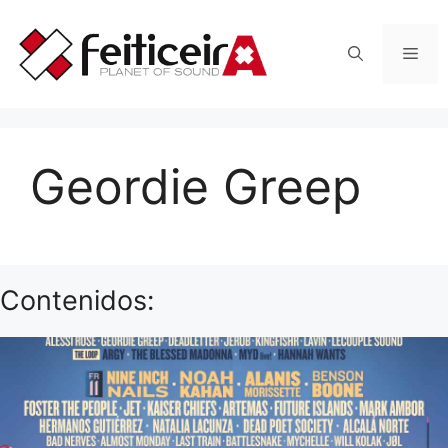
Saltar
al
Men
contenido
Geordie Greep
Contenidos: