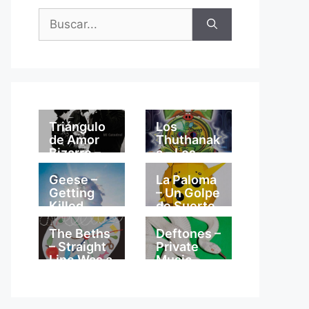
Buscar:
Triángulo
Los
de Amor
Thuthanak
Bizarro –
a – Los
Mi
Thuthanak
Catedral
a
Geese –
La Paloma
Getting
– Un Golpe
Killed
de Suerte
The Beths
Deftones –
– Straight
Private
Line Was a
Music
Lie