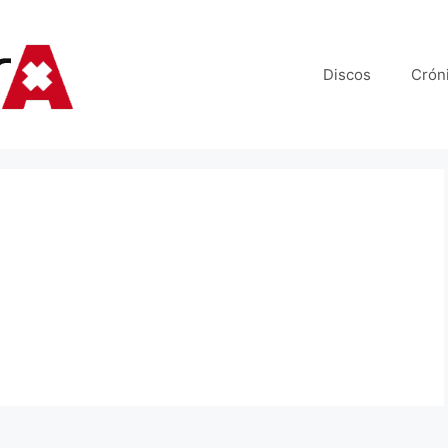
Discos
Crón