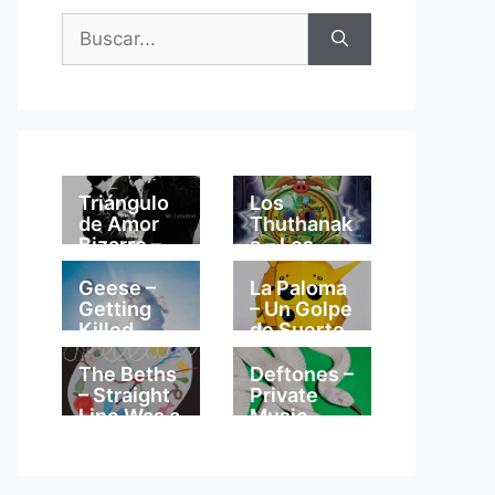
Buscar:
Triángulo
Los
de Amor
Thuthanak
Bizarro –
a – Los
Mi
Thuthanak
Catedral
a
Geese –
La Paloma
Getting
– Un Golpe
Killed
de Suerte
The Beths
Deftones –
– Straight
Private
Line Was a
Music
Lie