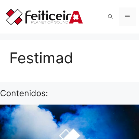
Saltar
al
Men
contenido
Festimad
Contenidos: