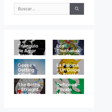
Buscar:
Triángulo
Los
de Amor
Thuthanak
Bizarro –
a – Los
Mi
Thuthanak
Catedral
a
Geese –
La Paloma
Getting
– Un Golpe
Killed
de Suerte
The Beths
Deftones –
– Straight
Private
Line Was a
Music
Lie