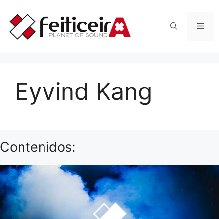
Saltar
al
Men
contenido
Eyvind Kang
Contenidos: