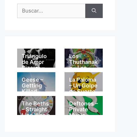
Buscar:
Triángulo
Los
de Amor
Thuthanak
Bizarro –
a – Los
Mi
Thuthanak
Catedral
a
Geese –
La Paloma
Getting
– Un Golpe
Killed
de Suerte
The Beths
Deftones –
– Straight
Private
Line Was a
Music
Lie