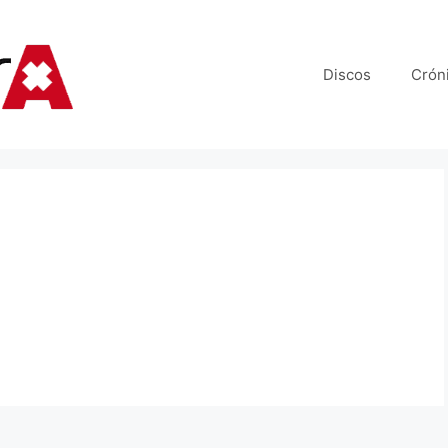
Discos
Crón